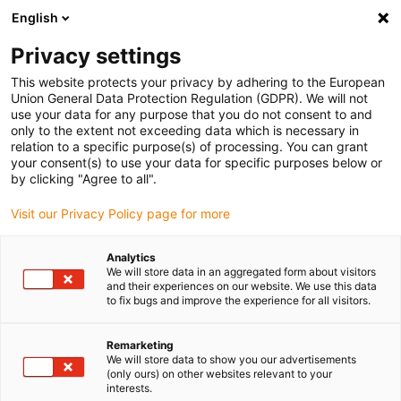
English
Bitte wählen Sie Ihren
Lieferstandort
Privacy settings
Die Auswahl der Länder-/Regionsseite kann
This website protects your privacy by adhering to the European
Union General Data Protection Regulation (GDPR). We will not
verschiedene Faktoren wie Preis,
use your data for any purpose that you do not consent to and
Einkaufsmöglichkeiten und Produktverfügbarkeit
only to the extent not exceeding data which is necessary in
beeinflussen.
relation to a specific purpose(s) of processing. You can grant
your consent(s) to use your data for specific purposes below or
Gehe zu
by clicking "Agree to all".
Alle Standorte ansehen
www.igus.com
Visit our Privacy Policy page for more
search
(
0
)
Analytics
We will store data in an aggregated form about visitors
search
and their experiences on our website. We use this data
Home
...
Solarenergie auf Segelschiff
to fix bugs and improve the experience for all visitors.
Solarenergie an Bord
Remarketing
Zur Energieerzeugung für die Nutzung von
We will store data to show you our advertisements
(only ours) on other websites relevant to your
Radio, Licht und GPS Gerät etc. an Bord
interests.