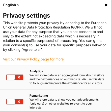
English
Bitte wählen Sie Ihren Lieferstandort
Privacy settings
Die Auswahl der Länder-/Regionsseite kann verschiedene
Faktoren wie Preis, Versandoptionen und Produktverfügbarkeit
This website protects your privacy by adhering to the European
Union General Data Protection Regulation (GDPR). We will not
beeinflussen.
use your data for any purpose that you do not consent to and
only to the extent not exceeding data which is necessary in
relation to a specific purpose(s) of processing. You can grant
Alle Standorte anzeigen
your consent(s) to use your data for specific purposes below or
by clicking "Agree to all".
Gehe zu www.igus.com
Visit our Privacy Policy page for more
Analytics
(0)
We will store data in an aggregated form about visitors
and their experiences on our website. We use this data
to fix bugs and improve the experience for all visitors.
Startseite igus Österreich
Services
Online-Seminare
Remarketing
We will store data to show you our advertisements
(only ours) on other websites relevant to your
Energieketten-Online-
interests.