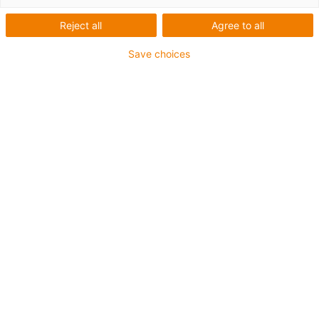
Reject all
Agree to all
Save choices
Energieketten für
Reinraumanwendungen
Über 9.000 Energiekettenserien für
Reinraumanwendungen ISO Class-1
1)
bis -5 zertifiziert
Seit fast 20 Jahren zählt igus zu den Vorreitern bei
Energiezuführungen in Reinräumen. igus bietet ein
breites IPA-geprüftes Sortiment an Energieketten an,
dass die Energiezufuhr in Reinräumen
maschinenspezifisch und in leichter Montage