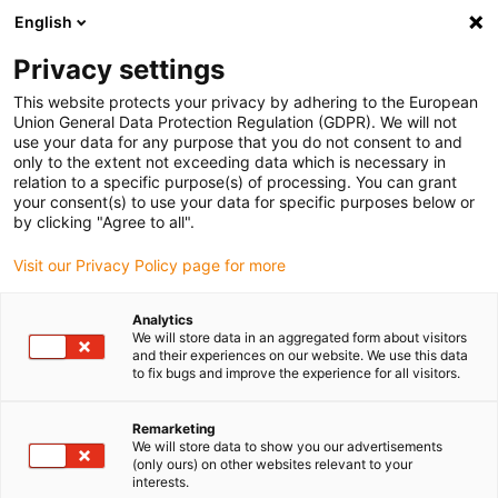
English
Bitte wählen Sie Ihren Lieferstandort
Privacy settings
Die Auswahl der Länder-/Regionsseite kann verschiedene
Faktoren wie Preis, Versandoptionen und Produktverfügbarkeit
This website protects your privacy by adhering to the European
Union General Data Protection Regulation (GDPR). We will not
beeinflussen.
use your data for any purpose that you do not consent to and
only to the extent not exceeding data which is necessary in
relation to a specific purpose(s) of processing. You can grant
Alle Standorte anzeigen
your consent(s) to use your data for specific purposes below or
by clicking "Agree to all".
Gehe zu www.igus.com
Visit our Privacy Policy page for more
Analytics
(0)
We will store data in an aggregated form about visitors
and their experiences on our website. We use this data
to fix bugs and improve the experience for all visitors.
Startseite igus Österreich
Speziallösungen
Energieketten Für Reinraumanwendungen
Remarketing
We will store data to show you our advertisements
(only ours) on other websites relevant to your
interests.