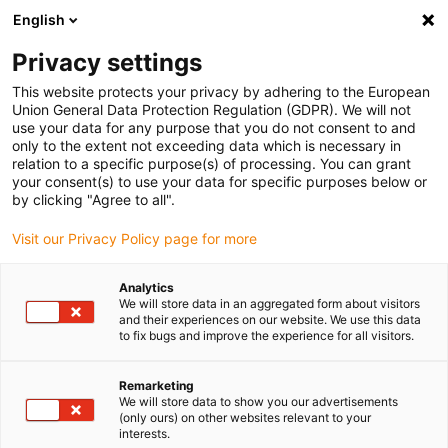
English
Bitte wählen Sie Ihren
Lieferstandort
Privacy settings
Die Auswahl der Länder-/Regionsseite kann
This website protects your privacy by adhering to the European
Union General Data Protection Regulation (GDPR). We will not
verschiedene Faktoren wie Preis,
use your data for any purpose that you do not consent to and
Einkaufsmöglichkeiten und Produktverfügbarkeit
only to the extent not exceeding data which is necessary in
beeinflussen.
relation to a specific purpose(s) of processing. You can grant
your consent(s) to use your data for specific purposes below or
Gehe zu
by clicking "Agree to all".
Alle Standorte ansehen
www.igus.com
Visit our Privacy Policy page for more
search
(
0
)
Analytics
We will store data in an aggregated form about visitors
search
and their experiences on our website. We use this data
Home
...
to fix bugs and improve the experience for all visitors.
iglidur® A180, zylindrisches Gleitlager mit Bund, inch
iglidur® A180,
Remarketing
We will store data to show you our advertisements
zylindrisches Gleitlager
(only ours) on other websites relevant to your
interests.