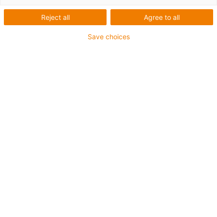
mit Bund, inch
Reject all
Agree to all
Save choices
1
von
2
Geringe Feuchtigkeitsaufnahme
Hohe Medienbeständigkeit
Resistent gegen Kantenpressung
Resistent gegen Stöße und Schläge
Resistent gegen Schmutz und Staub
FDA-konform
EU 10/2011-konform