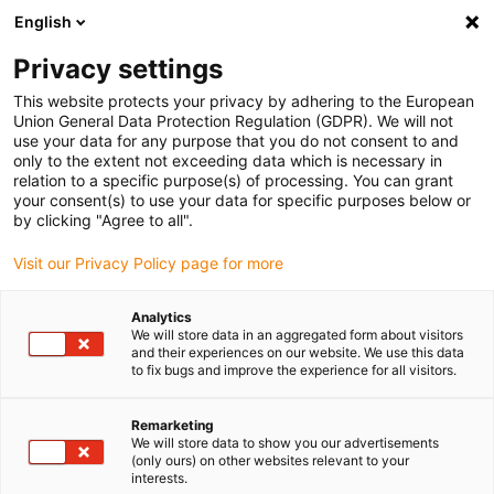
English
Bitte wählen Sie Ihren
Lieferstandort
Privacy settings
Die Auswahl der Länder-/Regionsseite kann
This website protects your privacy by adhering to the European
Union General Data Protection Regulation (GDPR). We will not
verschiedene Faktoren wie Preis,
use your data for any purpose that you do not consent to and
Einkaufsmöglichkeiten und Produktverfügbarkeit
only to the extent not exceeding data which is necessary in
beeinflussen.
relation to a specific purpose(s) of processing. You can grant
your consent(s) to use your data for specific purposes below or
Gehe zu
by clicking "Agree to all".
Alle Standorte ansehen
www.igus.com
Visit our Privacy Policy page for more
search
(
0
)
Analytics
We will store data in an aggregated form about visitors
search
and their experiences on our website. We use this data
Home
...
to fix bugs and improve the experience for all visitors.
dryspin® gespritzte Flansch-Gewindemuttern, mehrgängig,
Gewinde geschnitten, E7FRM
Remarketing
dryspin® gespritzte
We will store data to show you our advertisements
(only ours) on other websites relevant to your
Flansch-
interests.