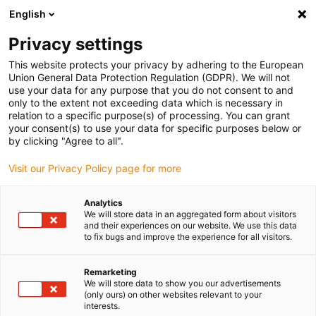
English
Bitte wählen Sie Ihren Lieferstandort
Privacy settings
Die Auswahl der Länder-/Regionsseite kann verschiedene
Faktoren wie Preis, Versandoptionen und Produktverfügbarkeit
This website protects your privacy by adhering to the European
Union General Data Protection Regulation (GDPR). We will not
beeinflussen.
use your data for any purpose that you do not consent to and
only to the extent not exceeding data which is necessary in
relation to a specific purpose(s) of processing. You can grant
Alle Standorte anzeigen
your consent(s) to use your data for specific purposes below or
by clicking "Agree to all".
Gehe zu www.igus.com
Visit our Privacy Policy page for more
Analytics
(0)
We will store data in an aggregated form about visitors
and their experiences on our website. We use this data
to fix bugs and improve the experience for all visitors.
Startseite igus Österreich
Automatentechnik
Gastrotechnik
Remarketing
We will store data to show you our advertisements
(only ours) on other websites relevant to your
Komponenten für die
interests.