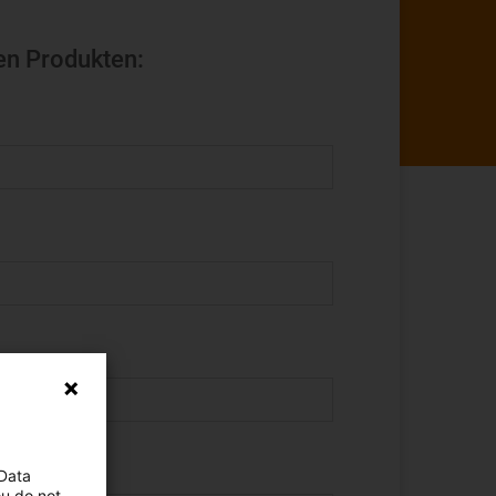
ten Produkten:
 Data
ou do not