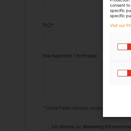
consent to 
specific p
specific pu
PLZ
Visit our P
Ihre Nachricht / Ihr Projekt
* Diese Felder müssen ausgefüllt werden
Ich stimme zu, Marketing Informationen