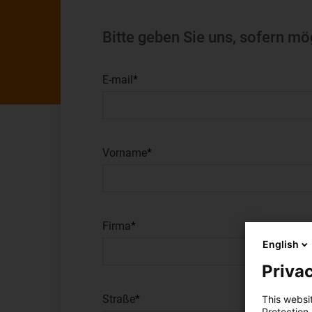
Bitte geben Sie uns, sofern mö
E-mail
Vorname
Firma
English
Privac
Straße
This websi
Protection