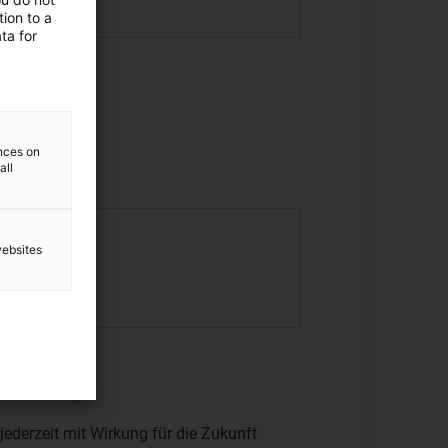
ion to a
ta for
ences on
all
websites
jederzeit mit Wirkung für die Zukunft