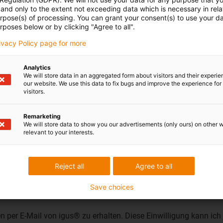
and only to the extent not exceeding data which is necessary in relat
urpose(s) of processing. You can grant your consent(s) to use your da
rposes below or by clicking "Agree to all".
Land
rivacy Policy page for more
Analytics
We will store data in an aggregated form about visitors and their experi
our website. We use this data to fix bugs and improve the experience for 
visitors.
Remarketing
We will store data to show you our advertisements (only ours) on other 
relevant to your interests.
Reject all
Agree to all
Save choices
 per E-Mail von igus® zu erhalten. Diese Einwilligung kann ich 