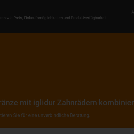
A
ren wie Preis, Einkaufsmöglichkeiten und Produktverfügbarkeit
änze mit iglidur Zahnrädern kombinie
ieren Sie für eine unverbindliche Beratung.