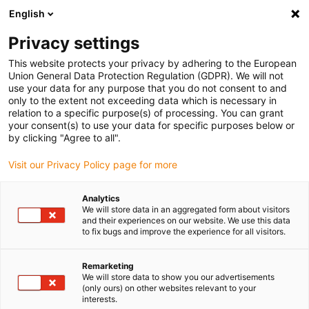
English
Bitte wählen Sie Ihren Lieferstandort
Privacy settings
Die Auswahl der Länder-/Regionsseite kann verschiedene
Faktoren wie Preis, Versandoptionen und Produktverfügbarkeit
This website protects your privacy by adhering to the European
Union General Data Protection Regulation (GDPR). We will not
beeinflussen.
use your data for any purpose that you do not consent to and
only to the extent not exceeding data which is necessary in
relation to a specific purpose(s) of processing. You can grant
Alle Standorte anzeigen
your consent(s) to use your data for specific purposes below or
by clicking "Agree to all".
Gehe zu www.igus.com
Visit our Privacy Policy page for more
Analytics
(0)
We will store data in an aggregated form about visitors
and their experiences on our website. We use this data
to fix bugs and improve the experience for all visitors.
Startseite igus Österreich
Drehverbindung
Remarketing
We will store data to show you our advertisements
(only ours) on other websites relevant to your
interests.