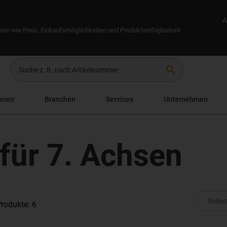
A
ren wie Preis, Einkaufsmöglichkeiten und Produktverfügbarkeit
search
onen
Branchen
Services
Unternehmen
für 7. Achsen
rodukte: 6