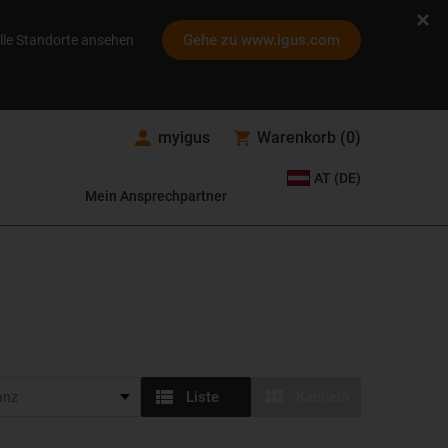
Gehe zu www.igus.com
lle Standorte ansehen
myigus
Warenkorb
(
0
)
AT (DE)
Mein Ansprechpartner
Liste
Kacheln