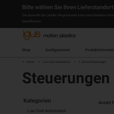
Bitte wählen Sie Ihren Lieferstandort
Die Auswahl der Länder-/Regionsseite kann verschiedene Fakto
beeinflussen.
Shop
Konfiguratoren
Produktinformati
Home
Low Cost Automation
7. Achse Steuerungen
Steuerungen 
Kategorien
Anzahl P
Low Cost Automation