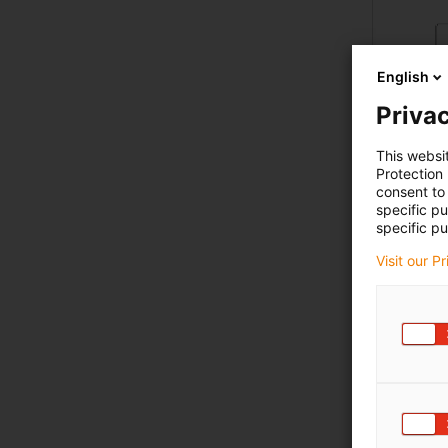
English
Privac
This websi
Protection
consent to 
specific p
specific pu
Visit our P
7. Ac