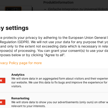
Produktinformation
Einfache Integration zu Universal Robot
CAP
Anschlussfertige Plug & Play Lösung
y settings
Schaltschrank-Version
Kabelset: 3 m
te protects your privacy by adhering to the European Union General
Max. Geschwindigkeit: 8 U/min
 Regulation (GDPR). We will not use your data for any purpose that y
and only to the extent not exceeding data which is necessary in relat
Optional erhältlich
urpose(s) of processing. You can grant your consent(s) to use your da
rposes below or by clicking "Agree to all".
RL-D-50-A0210
rivacy Policy page for more
Analytics
We will store data in an aggregated form about visitors and their experi
our website. We use this data to fix bugs and improve the experience for 
visitors.
hse | Schaltschrank Integration - IO Version
Remarketing
We will store data to show you our advertisements (only ours) on other 
Produktinformation
relevant to your interests.