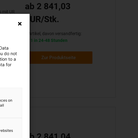
ab 2 841,03
s mit UR
EUR/Stk.
1 Artikel, davon versandfertig:
1 in 24-48 Stunden
 Data
ou do not
Zur Produktseite
ion to a
ta for
ences on
all
websites
ab 2 841,04