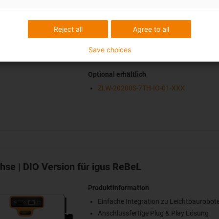
Einfache Integration zu Leichtbaurobot
Anschlussfertige Plug & Play Lösung
Reject all
Agree to all
Schaltschrank
Kabelset: 3 m
Save choices
Max. Geschwindigkeit: 0,3 m/s
Optional erhältlich
ZLW-20200S-7TH-IO-01-XXX
chse | DIO Version für igus ReBeL
Produktinformation
Einfache Integration zu Leichtbaurobot
Anschlussfertige Plug & Play Lösung