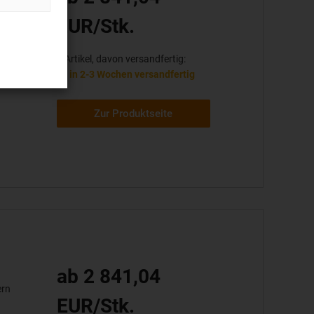
ern
EUR/Stk.
1 Artikel, davon versandfertig:
in 2-3 Wochen versandfertig
Zur Produktseite
ab 2 841,04
ern
EUR/Stk.