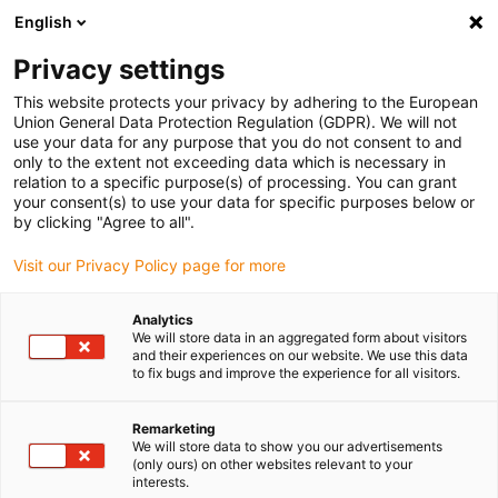
English
Bitte wählen Sie Ihren
Lieferstandort
Privacy settings
Die Auswahl der Länder-/Regionsseite kann
This website protects your privacy by adhering to the European
Union General Data Protection Regulation (GDPR). We will not
verschiedene Faktoren wie Preis,
use your data for any purpose that you do not consent to and
Einkaufsmöglichkeiten und Produktverfügbarkeit
only to the extent not exceeding data which is necessary in
beeinflussen.
relation to a specific purpose(s) of processing. You can grant
your consent(s) to use your data for specific purposes below or
Gehe zu
by clicking "Agree to all".
Alle Standorte ansehen
www.igus.com
Visit our Privacy Policy page for more
search
(
0
)
Analytics
We will store data in an aggregated form about visitors
search
and their experiences on our website. We use this data
Home
Low Cost Automation
Gelenkarmroboter
to fix bugs and improve the experience for all visitors.
Gelenkarmrob
Remarketing
We will store data to show you our advertisements
(only ours) on other websites relevant to your
interests.