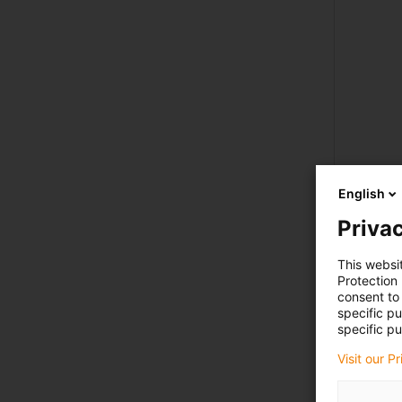
English
Privac
This websi
Protection
consent to 
specific p
specific pu
Fläc
Visit our P