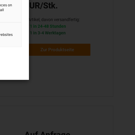
EUR/Stk.
ences on
all
4 Artikel, davon versandfertig:
1 in 24-48 Stunden
1 in 3-4 Werktagen
websites
Zur Produktseite
5 oder
Auf Anfrage