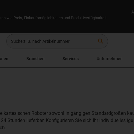
A
ren wie Preis, Einkaufsmöglichkeiten und Produktverfügbarkeit
search
onen
Branchen
Services
Unternehmen
die kartesischen Roboter sowohl in gängigen Standardgrößen kau
24 Stunden lieferbar. Konfigurieren Sie sich Ihr individuelles i
ich.