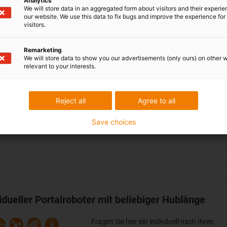
Analytics
We will store data in an aggregated form about visitors and their experi
Arbeitsraum 300 x 300 mm
our website. We use this data to fix bugs and improve the experience for 
Freiheitsgrade: 2
visitors.
Geschwindigkeit: bis zu 0,5 m/s
Wiederholgenauigkeit ± 0,5 mm
Remarketing
We will store data to show you our advertisements (only ours) on other 
relevant to your interests.
Optional erhältlich
Weitere Größen auf Anfrage
Steuerungen
Reject all
Agree to all
Leitungssatz für 2-Achs Kinematik in 3, 
10 m
Save choices
idueller Portalroboter mit beliebiger Hublänge
Fragen Sie hier ein indivduell nach Ihren