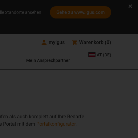
Gehe zu www.igus.com
lle Standorte ansehen
myigus
Warenkorb
(
0
)
AT (DE)
Mein Ansprechpartner
fen als auch komplett auf Ihre Bedarfe
gus Portal mit dem
Portalkonfigurator
.