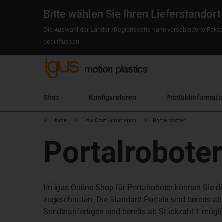
Bitte wählen Sie Ihren Lieferstandort
Die Auswahl der Länder-/Regionsseite kann verschiedene Fakto
beeinflussen.
Shop
Konfiguratoren
Produktinformati
Home
Low Cost Automation
Portalroboter
Portalroboter
Im igus Online-Shop für Portalroboter können Sie 
zugeschnitten. Die Standard-Portale sind bereits ab 
Sonderanfertigen sind bereits ab Stückzahl 1 mögl