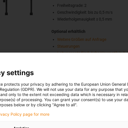
Freiheitsgrade: 2
Geschwindigkeit: bis zu 0,5 m/s
Wiederholgenauigkeit ± 0,5 mm
Optional erhältlich
Weitere Größen auf Anfrage
Steuerungen
Leitungssatz für 2-Achs Kinematik in 3, 
10 m
y settings
te protects your privacy by adhering to the European Union General
 Regulation (GDPR). We will not use your data for any purpose that y
and only to the extent not exceeding data which is necessary in relat
urpose(s) of processing. You can grant your consent(s) to use your da
rposes below or by clicking "Agree to all".
henportalroboter | DLE-FG-0001 | Arbeitsraum 300
rivacy Policy page for more
Produktinformation
Nutzlast bis zu 8,0 kg