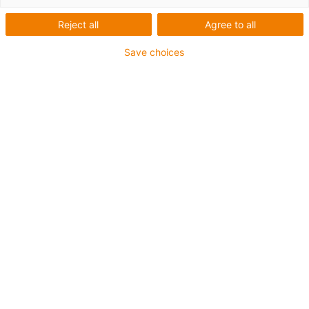
Energieketten für
Reject all
Agree to all
Reachstacker,
Save choices
Portalhubwagen,
Leercontainerstapler und
Spreader
Welche Kabelführung und
Leitungen sollten an
Flurförderzeugen installiert
werden?
Wenn ein besonders effizienter Containerumschlag
gefragt ist, sind wendige Flurförderzeuge gegenüber