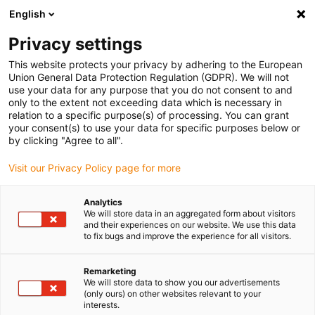
English
Bitte wählen Sie Ihren Lieferstandort
Privacy settings
Die Auswahl der Länder-/Regionsseite kann verschiedene
Faktoren wie Preis, Versandoptionen und Produktverfügbarkeit
This website protects your privacy by adhering to the European
Union General Data Protection Regulation (GDPR). We will not
beeinflussen.
use your data for any purpose that you do not consent to and
only to the extent not exceeding data which is necessary in
relation to a specific purpose(s) of processing. You can grant
Alle Standorte anzeigen
your consent(s) to use your data for specific purposes below or
by clicking "Agree to all".
Gehe zu www.igus.com
Visit our Privacy Policy page for more
Analytics
(0)
We will store data in an aggregated form about visitors
and their experiences on our website. We use this data
to fix bugs and improve the experience for all visitors.
Startseite igus Österreich
Krane
Komponenten Für Flurförderzeuge Im Containerhandling
Remarketing
We will store data to show you our advertisements
(only ours) on other websites relevant to your
interests.