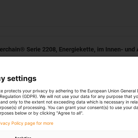
terchain® Serie 2208, Energiekette, im Innen- und
Innenhöhe hi: 28 mm
Innenbreiten Bi: 52,5 - 112,5 mm
y settings
Biegeradien R: 55 - 150 mm
Teilung: 44 mm
te protects your privacy by adhering to the European Union General
 Regulation (GDPR). We will not use your data for any purpose that y
and only to the extent not exceeding data which is necessary in relat
urpose(s) of processing. You can grant your consent(s) to use your da
rposes below or by clicking "Agree to all".
rivacy Policy page for more