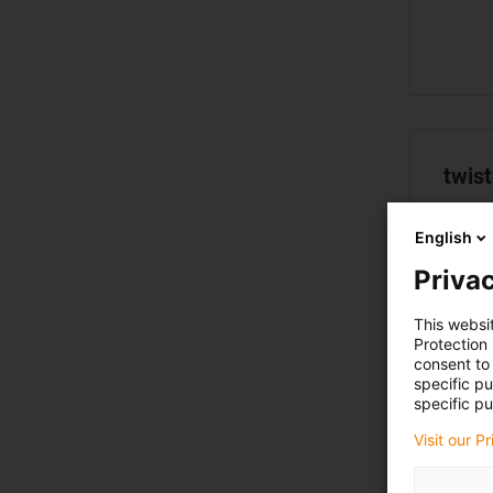
twis
English
Privac
This websi
Protection
consent to 
specific p
specific pu
Visit our P