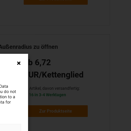
 Außenradius zu öffnen
ab 6,72
EUR/Kettenglied
 Data
18 Artikel, davon versandfertig:
ou do not
16 in 3-4 Werktagen
ion to a
ta for
Zur Produktseite