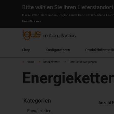
Bitte wählen Sie Ihren Lieferstandort
Die Auswahl der Länder-/Regionsseite kann verschiedene Fakto
beeinflussen.
Shop
Konfiguratoren
Produktinformati
Home
Energieketten
Rotationsbewegungen
Energiekette
Kategorien
Anzahl P
Energieketten