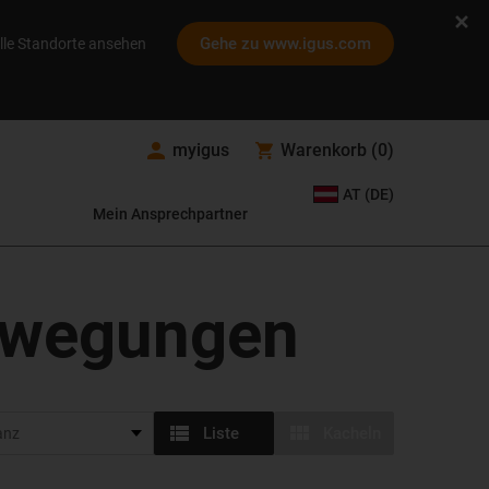
Gehe zu www.igus.com
lle Standorte ansehen
myigus
Warenkorb
(
0
)
AT (DE)
Mein Ansprechpartner
bewegungen
Liste
Kacheln