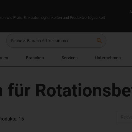
A
ren wie Preis, Einkaufsmöglichkeiten und Produktverfügbarkeit
search
onen
Branchen
Services
Unternehmen
n für Rotations
rodukte: 15