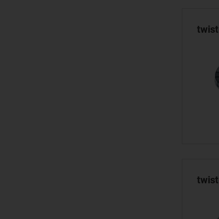
twis
twis