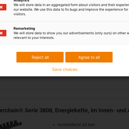
Analytics
We will store data in an aggregated form about visitors and their experi
our website. We use this data to fix bugs and improve the experience for 
visitors.
terchain® Serie 2808, Energiekette, im Innen- und
Remarketing
We will store data to show you our advertisements (only ours) on other 
relevant to your interests.
Innenhöhe hi: 32 mm
Innenbreiten Bi: 50 - 150 mm
Biegeradien R: 100 - 250mm
Reject all
Agree to all
Teilung: 56 mm
Save choices
terchain® Serie 3808, Energiekette, im Innen- und
Innenhöhe hi: 42 mm