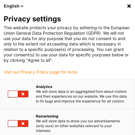
English
Bitte wählen Sie Ihren
Lieferstandort
Privacy settings
Die Auswahl der Länder-/Regionsseite kann
This website protects your privacy by adhering to the European
Union General Data Protection Regulation (GDPR). We will not
verschiedene Faktoren wie Preis,
use your data for any purpose that you do not consent to and
Einkaufsmöglichkeiten und Produktverfügbarkeit
only to the extent not exceeding data which is necessary in
beeinflussen.
relation to a specific purpose(s) of processing. You can grant
your consent(s) to use your data for specific purposes below or
Gehe zu
by clicking "Agree to all".
Alle Standorte ansehen
www.igus.com
Visit our Privacy Policy page for more
search
(
0
)
Analytics
We will store data in an aggregated form about visitors
search
and their experiences on our website. We use this data
Home
...
CE-Konformität
to fix bugs and improve the experience for all visitors.
CE-Konformität
Remarketing
We will store data to show you our advertisements
(only ours) on other websites relevant to your
interests.
Die CE-Kennzeichnung verdeutlicht, dass