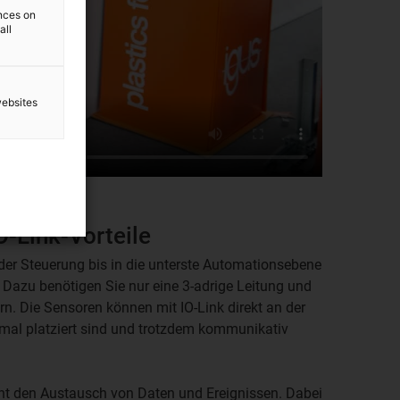
ences on
all
websites
O-Link-Vorteile
der Steuerung bis in die unterste Automationsebene
 Dazu benötigen Sie nur eine 3-adrige Leitung und
. Die Sensoren können mit IO-Link direkt an der
imal platziert sind und trotzdem kommunikativ
ht den Austausch von Daten und Ereignissen. Dabei