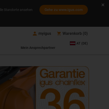
Gehe zu www.igus.com
lle Standorte ansehen
myigus
Warenkorb
(
0
)
AT (DE)
Mein Ansprechpartner