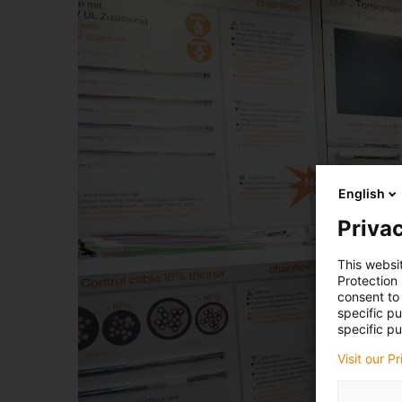
English
Privac
This websi
Protection
consent to 
specific p
specific pu
Visit our P