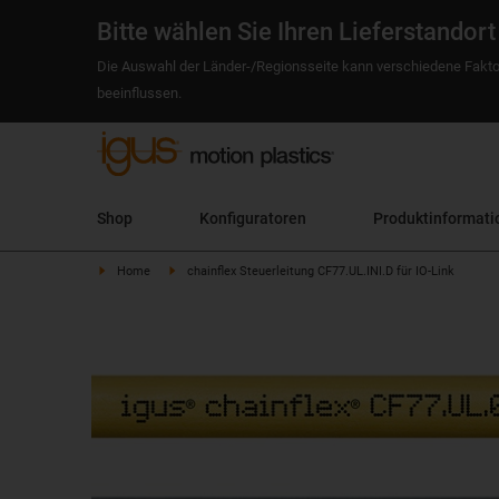
Bitte wählen Sie Ihren Lieferstandort
Die Auswahl der Länder-/Regionsseite kann verschiedene Fakto
beeinflussen.
Shop
Konfiguratoren
Produktinformati
Home
chainflex Steuerleitung CF77.UL.INI.D für IO-Link