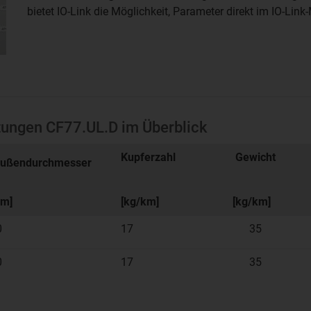
bietet IO-Link die Möglichkeit, Parameter direkt im IO-Lin
itungen CF77.UL.D im Überblick
Kupferzahl
Gewicht
ußendurchmesser
m]
[kg/km]
[kg/km]
0
17
35
0
17
35