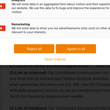
Analytics
We will store data in an aggregated form about visitors and their experi
our website. We use this data to fix bugs and improve the experience for 
visitors.
Remarketing
We will store data to show you our advertisements (only ours) on other 
relevant to your interests.
Reject all
Agree to all
Save choices
Effizient und kostensparend – die I
IO-Link ist universell:
Die Schnittstelle kommuniziert von 
und lässt sich an beinahe alle Feldbus-Systeme anbinden.
einen genormten Anschluss mit M5-, M8- oder M12-Steckern
Wirkstelle eingebaut werden, wo sie prozesstechnisch opt
durch die Steuerung angesprochen werden.
IO-Link ist intelligent:
Der Technologie-Standard ermöglic