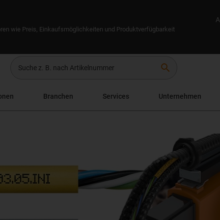
A
ren wie Preis, Einkaufsmöglichkeiten und Produktverfügbarkeit
search
onen
Branchen
Services
Unternehmen