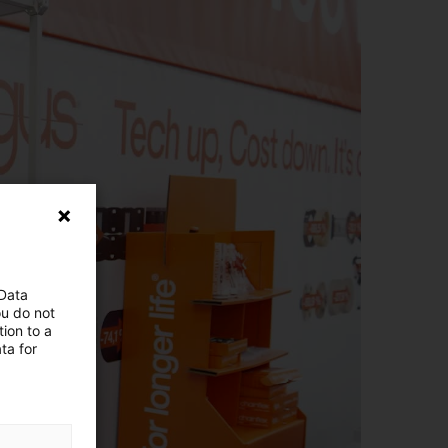
 Data
ou do not
ion to a
ta for