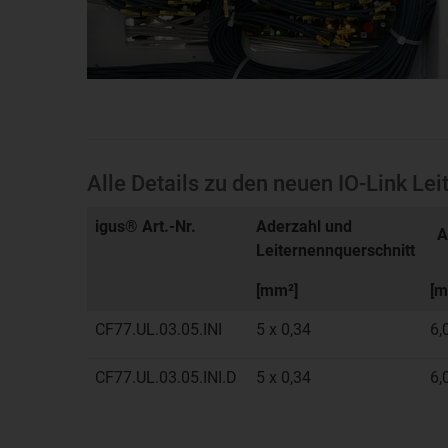
Alle Details zu den neuen IO-Link Le
igus® Art.-Nr.
Aderzahl und
A
Leiternennquerschnitt
[mm²]
[m
CF77.UL.03.05.INI
5 x 0,34
6,
CF77.UL.03.05.INI.D
5 x 0,34
6,