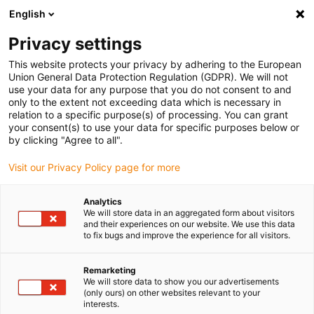
English
Bitte wählen Sie Ihren
Lieferstandort
Privacy settings
Die Auswahl der Länder-/Regionsseite kann
This website protects your privacy by adhering to the European
Union General Data Protection Regulation (GDPR). We will not
verschiedene Faktoren wie Preis,
use your data for any purpose that you do not consent to and
Einkaufsmöglichkeiten und Produktverfügbarkeit
only to the extent not exceeding data which is necessary in
beeinflussen.
relation to a specific purpose(s) of processing. You can grant
your consent(s) to use your data for specific purposes below or
Gehe zu
by clicking "Agree to all".
Alle Standorte ansehen
www.igus.com
Visit our Privacy Policy page for more
search
(
0
)
Analytics
We will store data in an aggregated form about visitors
search
and their experiences on our website. We use this data
Home
...
Befestigung
to fix bugs and improve the experience for all visitors.
in 24-48 Stunden versandfertig
Remarketing
in 5-6 Werktagen versandfertig
We will store data to show you our advertisements
in 10 Werktagen versandfertig
(only ours) on other websites relevant to your
interests.
Lieferzeit auf Anfrage