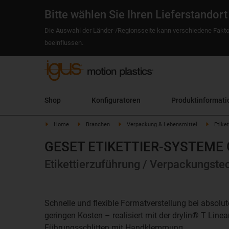
Bitte wählen Sie Ihren Lieferstandort
Die Auswahl der Länder-/Regionsseite kann verschiedene Fakto
beeinflussen.
Shop
Konfiguratoren
Produktinformati
Home
Branchen
Verpackung & Lebensmittel
Etike
GESET ETIKETTIER-SYSTEME
Etikettierzuführung / Verpackungste
Schnelle und flexible Formatverstellung bei absolut
geringen Kosten – realisiert mit der drylin® T Linear
Führungsschlitten mit Handklemmung.