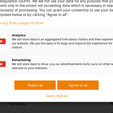
 Regulation (GDPR). We will not use your data for any purpose that y
and only to the extent not exceeding data which is necessary in relat
urpose(s) of processing. You can grant your consent(s) to use your da
odukten
rposes below or by clicking "Agree to all".
rivacy Policy page for more
s den verschiedensten Bereichen finden Sie 
Analytics
We will store data in an aggregated form about visitors and their experi
zfall
our website. We use this data to fix bugs and improve the experience for 
visitors.
Remarketing
We will store data to show you our advertisements (only ours) on other 
relevant to your interests.
s Ihr Feedback.
Lob & Kritik
Reject all
Agree to all
Save choices
Services
K