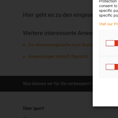
Protection
consent to 
specific p
Hier geht es zu den eingesetzten Pr
specific pu
Visit our P
Weitere interessante Anwendungen au
Zur Anwendungssuche nach Branche und Einsat
Anwendungen drylin® Übersicht
Was können wir für Sie verbessern? Geben Sie un
Über igus®