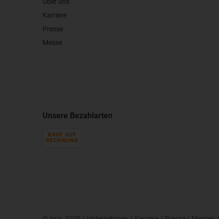
Über uns
Karriere
Presse
Messe
Unsere Bezahlarten
KAUF AUF
RECHNUNG
© igus, 2025
|
Unternehmen
|
Karriere
|
Presse
|
Messen
|