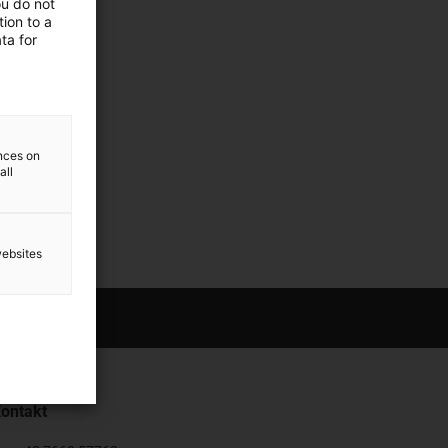
ou do not
ion to a
ta for
hier
ences on
all
websites
ontakt