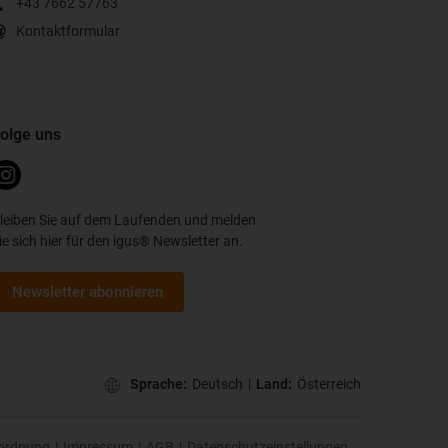
+43 7662 57763
Kontaktformular
olge uns
leiben Sie auf dem Laufenden und melden
ie sich hier für den igus® Newsletter an.
Newsletter abonnieren
Sprache:
Deutsch
|
Land:
Österreich
ordnung
|
Impressum
|
AGB
|
Datenschutzeinstellungen