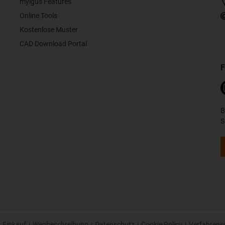
myigus Features
Online Tools
Kostenlose Muster
CAD Download Portal
F
B
S
Einkauf
|
Wegbeschreibung
|
Datenschutz
|
Cookie Policy
|
Verfahrens