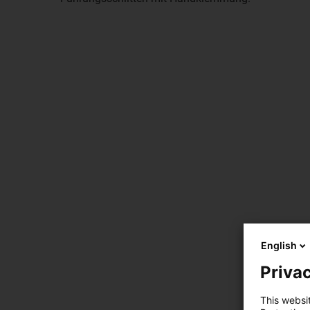
English
Privac
This websi