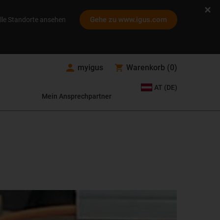
Gehe zu www.igus.com
lle Standorte ansehen
myigus
Warenkorb
(
0
)
AT (DE)
Mein Ansprechpartner