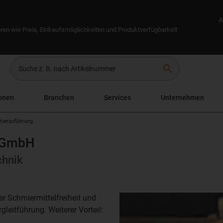
A
ren wie Preis, Einkaufsmöglichkeiten und Produktverfügbarkeit
search
onen
Branchen
Services
Unternehmen
ttierzuführung
 GmbH
chnik
er Schmiermittelfreiheit und
gleitführung. Weiterer Vorteil: