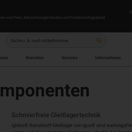
A
ren wie Preis, Einkaufsmöglichkeiten und Produktverfügbarkeit
search
onen
Branchen
Services
Unternehmen
omponenten
Schmierfreie Gleitlagertechnik
iglidur® Kunststoff-Gleitlager von igus® sind wartungsfrei,