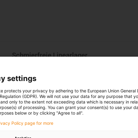
Schmierfreie Linearlager
drylin®-Lineargleitlager arbeiten, im Unterschied zu den
Gleitelementen. Jahrelange Tests haben gezeigt, dass igli
y settings
Reibwerteigenschaften die geeignetsten Materialien für 
werden drylin®-Lineargleitlager mit diesen Werkstoffen au
te protects your privacy by adhering to the European Union General
Trockenlauf ausgelegt. Ihre Anwendungen sind damit vor 
 Regulation (GDPR). We will not use your data for any purpose that y
and only to the extent not exceeding data which is necessary in relat
Gegensatz zu Kugelumlaufbuchsen sind drylin®-Lager un
urpose(s) of processing. You can grant your consent(s) to use your da
stellen keine Bedingungen an eine Mindesthublänge.
rposes below or by clicking "Agree to all".
Zum drylin Shop
rivacy Policy page for more