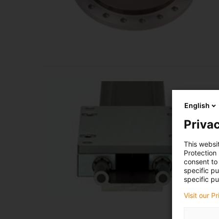
English
Privac
This websi
Protection
consent to 
specific p
specific pu
Visit our P