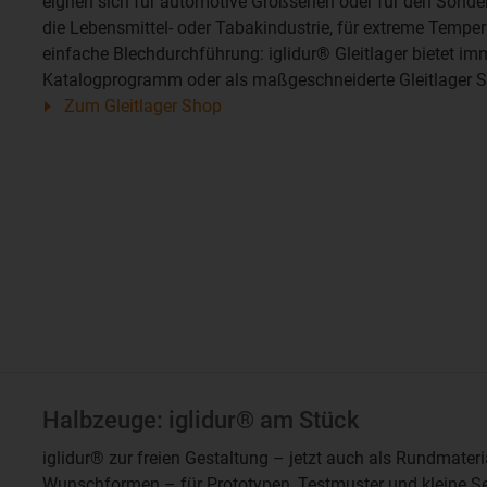
eignen sich für automotive Großserien oder für den Son
die Lebensmittel- oder Tabakindustrie, für extreme Temper
einfache Blechdurchführung: iglidur® Gleitlager bietet i
Katalogprogramm oder als maßgeschneiderte Gleitlager S
Zum Gleitlager Shop
Halbzeuge: iglidur® am Stück
iglidur® zur freien Gestaltung – jetzt auch als Rundmater
Wunschformen – für Prototypen, Testmuster und kleine Se