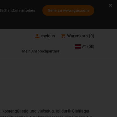
Gehe zu www.igus.com
lle Standorte ansehen
myigus
Warenkorb
(
0
)
AT (DE)
Mein Ansprechpartner
 kostengünstig und vielseitig. iglidur® Gleitlager