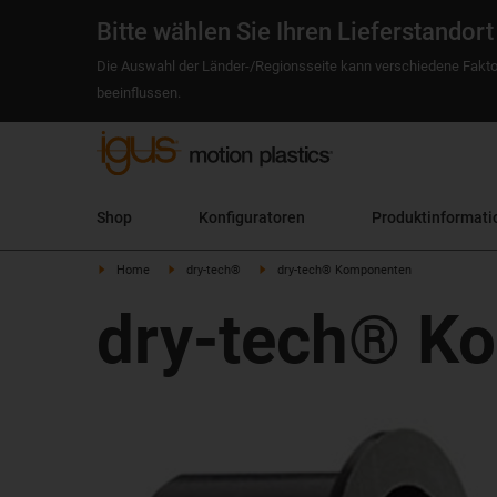
Bitte wählen Sie Ihren Lieferstandort
Die Auswahl der Länder-/Regionsseite kann verschiedene Fakto
beeinflussen.
Shop
Konfiguratoren
Produktinformati
Home
dry-tech®
dry-tech® Komponenten
dry-tech® K