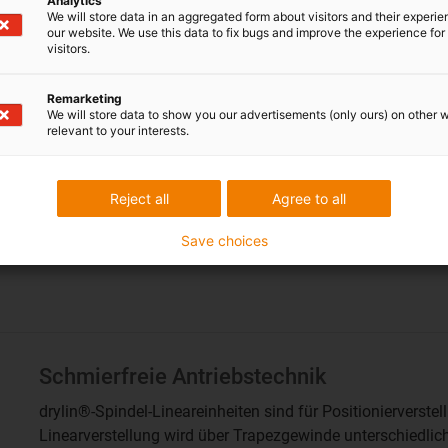
Analytics
We will store data in an aggregated form about visitors and their experi
our website. We use this data to fix bugs and improve the experience for 
visitors.
Gewindetriebe / Trapezgewinde und Steil
drylin® SD Gewindetriebe Selbstschmierende Kunststoffmu
Remarketing
We will store data to show you our advertisements (only ours) on other 
schnellem Produktfinder und Lebensdauer Gewindetriebe
relevant to your interests.
Reject all
Agree to all
Save choices
Schmierfreie Antriebstechnik
drylin®-Spindel-Lineareinheiten sind für Positionierverstel
Linearverstellung wird über Trapezgewinde unterschiedlich