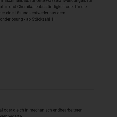
dermaschinenbau, für Unterwasseranwendungen, für
atur- und Chemikalienbeständigkeit oder für die
mmer eine Lösung - entweder aus dem
onderlösung - ab Stückzahl 1!
ial oder gleich in mechanisch endbearbeiteten
rienbedarfe.