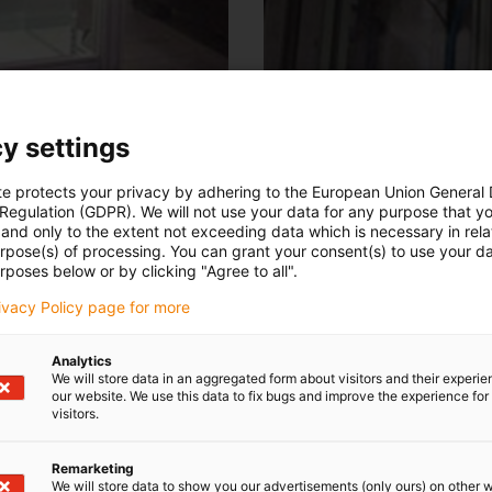
y settings
te protects your privacy by adhering to the European Union General
 Regulation (GDPR). We will not use your data for any purpose that y
eine Führung mit folgenden Eigenschaften: schmutzunempfindlich
and only to the extent not exceeding data which is necessary in relat
urpose(s) of processing. You can grant your consent(s) to use your da
 wurden zwei drylin®– Quattroschlitten (RQA 01-30) und vier Tr
rposes below or by clicking "Agree to all".
haben sich bewährt.”
rivacy Policy page for more
ausen
Analytics
We will store data in an aggregated form about visitors and their experi
odukten
our website. We use this data to fix bugs and improve the experience for 
visitors.
Remarketing
s den verschiedensten Bereichen finden Sie 
We will store data to show you our advertisements (only ours) on other 