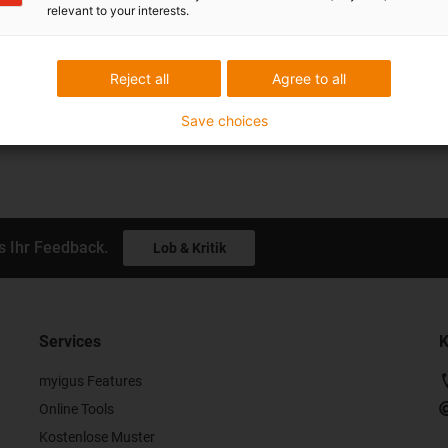
relevant to your interests.
zfall
Reject all
Agree to all
Save choices
s Ihr Feedback.
Lob & Kritik
Services
K
myigus Features
Online Tools
Kostenlose Muster