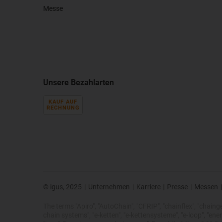
Messe
Unsere Bezahlarten
KAUF AUF
RECHNUNG
© igus, 2025
|
Unternehmen
|
Karriere
|
Presse
|
Messen
|
The terms "Apiro", "AutoChain", "CFRIP", "chainflex", "chainge",
chain systems", "e-ketten", "e-kettensysteme", "e-loop", "energy 