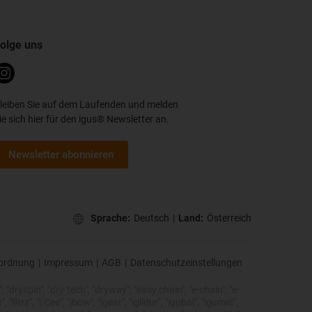
olge uns
leiben Sie auf dem Laufenden und melden
ie sich hier für den igus® Newsletter an.
Newsletter abonnieren
Sprache:
Deutsch
|
Land:
Österreich
ordnung
|
Impressum
|
AGB
|
Datenschutzeinstellungen
 "dryspin", "dry-tech", "dryway", "easy chain", "e-chain", "e-
lizz", "i.Cee", "ibow", "igear", "iglidur", "igubal", "igumid",