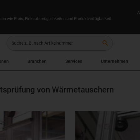
A
ren wie Preis, Einkaufsmöglichkeiten und Produktverfügbarkeit
search
onen
Branchen
Services
Unternehmen
tätsprüfung von Wärmetauschern