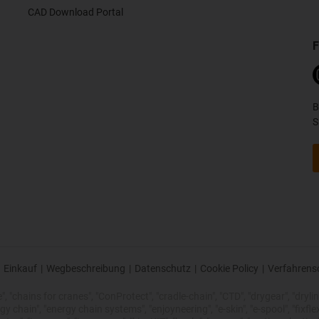
CAD Download Portal
F
B
S
Einkauf
|
Wegbeschreibung
|
Datenschutz
|
Cookie Policy
|
Verfahrens
 "chains for cranes", "ConProtect", "cradle-chain", "CTD", "drygear", "drylin",
chain", "energy chain systems", "enjoyneering", "e-skin", "e-spool", "fixflex", "f