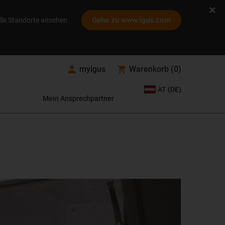
Gehe zu www.igus.com
lle Standorte ansehen
myigus
Warenkorb
(
0
)
AT (DE)
Mein Ansprechpartner