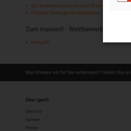
Zur Anwendungssuche nach Branche und Einsat
Polymer Gleitlager Anwendungen Übersicht
Zum manus® - Wettbewerb
manus®
Was können wir für Sie verbessern? Geben Sie un
Über igus®
Über uns
Karriere
Presse