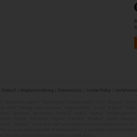
B
S
Einkauf
|
Wegbeschreibung
|
Datenschutz
|
Cookie Policy
|
Verfahrens
 "chains for cranes", "ConProtect", "cradle-chain", "CTD", "drygear", "drylin",
chain", "energy chain systems", "enjoyneering", "e-skin", "e-spool", "fixflex", "f
utex", "iguverse", "iguversum", "kineKIT", "kopla", "manus", "motion plastics"
ain", "ReBeL", "ReCyycle", "reguse", "robolink", "Rohbot", "savfe", "speedigu
improves", "xirodur", "xiros" and "yes" are legally protected trademarks of t
is is a non-exhaustive list of trademarks (e.g. pending trademark applic
n, the USA and/or other countries or jurisdictions.