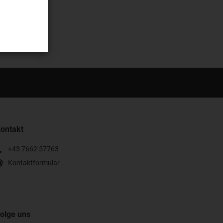
ontakt
+43 7662 57763
Kontaktformular
olge uns