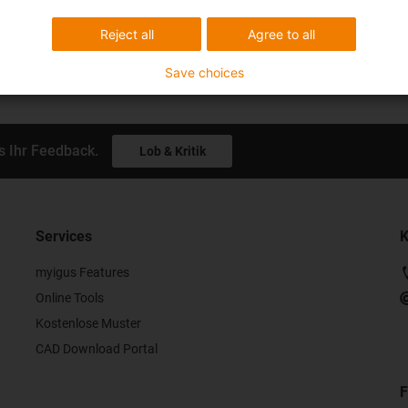
Reject all
Agree to all
Save choices
s Ihr Feedback.
Lob & Kritik
Services
K
myigus Features
Online Tools
Kostenlose Muster
CAD Download Portal
F