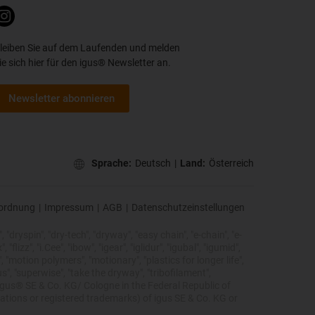
leiben Sie auf dem Laufenden und melden
ie sich hier für den igus® Newsletter an.
Newsletter abonnieren
Sprache:
Deutsch
|
Land:
Österreich
ordnung
|
Impressum
|
AGB
|
Datenschutzeinstellungen
 "dryspin", "dry-tech", "dryway", "easy chain", "e-chain", "e-
lizz", "i.Cee", "ibow", "igear", "iglidur", "igubal", "igumid",
, "motion polymers", "motionary", "plastics for longer life",
s", "superwise", "take the dryway", "tribofilament",
he igus® SE & Co. KG/ Cologne in the Federal Republic of
ations or registered trademarks) of igus SE & Co. KG or