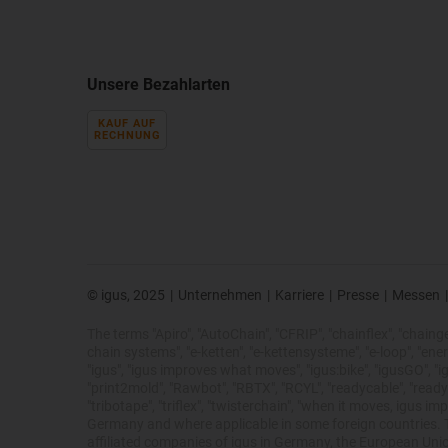
Unsere Bezahlarten
KAUF AUF
RECHNUNG
© igus, 2025
|
Unternehmen
|
Karriere
|
Presse
|
Messen
|
The terms "Apiro", "AutoChain", "CFRIP", "chainflex", "chainge",
chain systems", "e-ketten", "e-kettensysteme", "e-loop", "energy 
"igus", "igus improves what moves", "igus:bike", "igusGO", "ig
"print2mold", "Rawbot", "RBTX", "RCYL", "readycable", "readych
"tribotape", "triflex", "twisterchain", "when it moves, igus 
Germany and where applicable in some foreign countries. Th
affiliated companies of igus in Germany, the European Unio