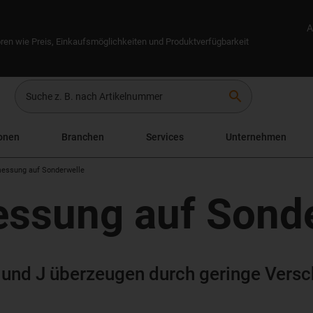
A
ren wie Preis, Einkaufsmöglichkeiten und Produktverfügbarkeit
search
onen
Branchen
Services
Unternehmen
messung auf Sonderwelle
ssung auf Sond
 und J überzeugen durch geringe Versc