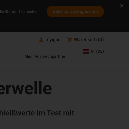
Gehe zu www.igus.com
lle Standorte ansehen
myigus
Warenkorb
(
0
)
AT (DE)
Mein Ansprechpartner
erwelle
hleißwerte im Test mit