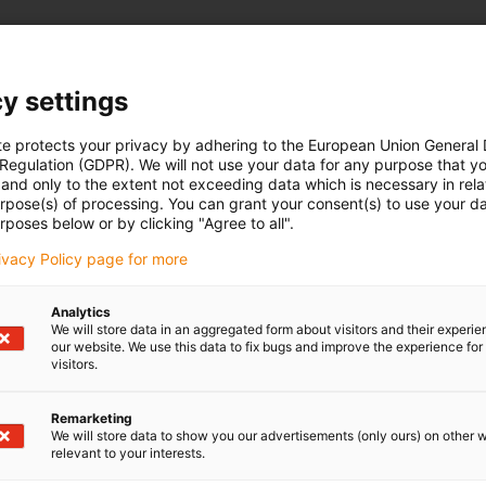
en sehr niedrige Verschleißraten aufweisen, jedoch besticht igli
auf den zur Verfügung gestellten Sonderwellen konnte so die Ei
en.
y settings
te protects your privacy by adhering to the European Union General
 Regulation (GDPR). We will not use your data for any purpose that y
and only to the extent not exceeding data which is necessary in relat
urpose(s) of processing. You can grant your consent(s) to use your da
rposes below or by clicking "Agree to all".
® Lineargleitlager
rivacy Policy page for more
dungsbeispiele
- Linearlager Anwendungen in
Analytics
We will store data in an aggregated form about visitors and their experi
sicht
our website. We use this data to fix bugs and improve the experience for 
® Lineargleitlager
visitors.
dungsbeispiele
Remarketing
We will store data to show you our advertisements (only ours) on other 
relevant to your interests.