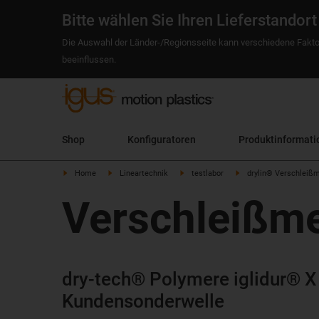
Bitte wählen Sie Ihren Lieferstandort
Die Auswahl der Länder-/Regionsseite kann verschiedene Fakto
beeinflussen.
Shop
Konfiguratoren
Produktinformati
Home
Lineartechnik
testlabor
drylin® Verschleiß
Verschleißme
dry-tech® Polymere iglidur® X
Kundensonderwelle