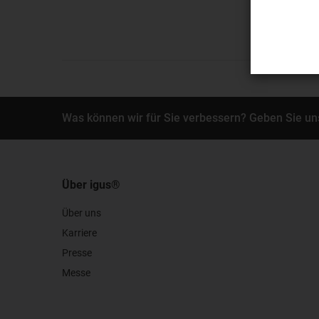
Was können wir für Sie verbessern? Geben Sie un
Über igus®
Über uns
Karriere
Presse
Messe