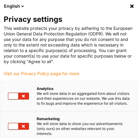
English
Bitte wählen Sie Ihren Lieferstandort
Privacy settings
Die Auswahl der Länder-/Regionsseite kann verschiedene
Faktoren wie Preis, Versandoptionen und Produktverfügbarkeit
This website protects your privacy by adhering to the European
Union General Data Protection Regulation (GDPR). We will not
beeinflussen.
use your data for any purpose that you do not consent to and
only to the extent not exceeding data which is necessary in
relation to a specific purpose(s) of processing. You can grant
Alle Standorte anzeigen
your consent(s) to use your data for specific purposes below or
by clicking "Agree to all".
Gehe zu www.igus.com
Visit our Privacy Policy page for more
Analytics
(0)
We will store data in an aggregated form about visitors
and their experiences on our website. We use this data
to fix bugs and improve the experience for all visitors.
Startseite igus Österreich
Lineartechnik
Remarketing
We will store data to show you our advertisements
(only ours) on other websites relevant to your
interests.